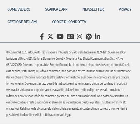
COME VEDERCI
SCARICA L’APP
NEWSLETTER
PRIVACY
GESTIONE RECLAMI
CODICE DI CONDOTTA
© Copyright 2026 InfoCilento, registrazione Tribunale di Vallo della Lucania nr. 1/09 del 12 Gennaio 2009.
Iscrizione al Roc: 41551. Editore: Domenico Cerruti – Proprietà: Red Digital Communication S.r.l. – P.iva
06134250650. Direttore responsabile: Ernesto Rocco | Tutti i contenuti di questo sito sono di proprietà della
casa editrice, testi, immagini, video o commenti, non possono essere utilizzati senza espressa autorizzazione.
Per le notizie o fotografie riportate da altre testate giornalistiche, agenzie o siti internet sarà sempre citata la
fonte d’origine. Dove non sia stato possibile rintracciare gli autori o aventi diritto dei contenuti riportati, i
webmaster si riservano, opportunamente avvertiti, di dare loro credito o di procedere alla rimozione. La
redazione non è responsabile dei commenti presenti sul sito o sui canali social. Non potendo esercitare un
controllo continuo resta disponibile ad eliminarli su segnalazione qualora gli stessi risultino offensivi e/o
oltraggiosi. Relativamente al contenuto delle notizie, per eventuali contenuti non corretti o non veritieri, è
possibile richiedere l’immediata rettifica a norma di legge.