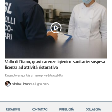
Vallo di Diano, gravi carenze igienico-sanitarie: sospesa
licenza ad attività ristorativa
Rinvenuto un quintale di merce priva di tracciabilità
Federica Pistone
4 Giugno 2025
REDAZIONE
CONTATTACI
PUBBLICITÀ
COLLABORA