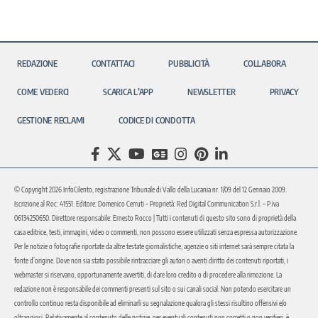
REDAZIONE
CONTATTACI
PUBBLICITÀ
COLLABORA
COME VEDERCI
SCARICA L’APP
NEWSLETTER
PRIVACY
GESTIONE RECLAMI
CODICE DI CONDOTTA
© Copyright 2026 InfoCilento, registrazione Tribunale di Vallo della Lucania nr. 1/09 del 12 Gennaio 2009.
Iscrizione al Roc: 41551. Editore: Domenico Cerruti – Proprietà: Red Digital Communication S.r.l. – P.iva
06134250650. Direttore responsabile: Ernesto Rocco | Tutti i contenuti di questo sito sono di proprietà della
casa editrice, testi, immagini, video o commenti, non possono essere utilizzati senza espressa autorizzazione.
Per le notizie o fotografie riportate da altre testate giornalistiche, agenzie o siti internet sarà sempre citata la
fonte d’origine. Dove non sia stato possibile rintracciare gli autori o aventi diritto dei contenuti riportati, i
webmaster si riservano, opportunamente avvertiti, di dare loro credito o di procedere alla rimozione. La
redazione non è responsabile dei commenti presenti sul sito o sui canali social. Non potendo esercitare un
controllo continuo resta disponibile ad eliminarli su segnalazione qualora gli stessi risultino offensivi e/o
oltraggiosi. Relativamente al contenuto delle notizie, per eventuali contenuti non corretti o non veritieri, è