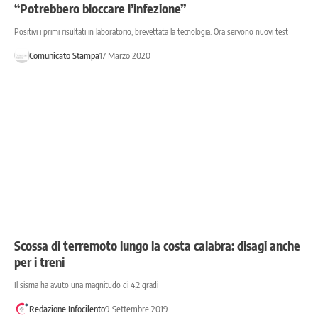
“Potrebbero bloccare l’infezione”
Positivi i primi risultati in laboratorio, brevettata la tecnologia. Ora servono nuovi test
Comunicato Stampa
17 Marzo 2020
Scossa di terremoto lungo la costa calabra: disagi anche
per i treni
Il sisma ha avuto una magnitudo di 4,2 gradi
Redazione Infocilento
9 Settembre 2019