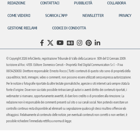
REDAZIONE
CONTATTACI
PUBBLICITÀ
COLLABORA
COME VEDERCI
SCARICA L’APP
NEWSLETTER
PRIVACY
GESTIONE RECLAMI
CODICE DI CONDOTTA
© Copyright 2026 InfoCilento, registrazione Tribunale di Vallo della Lucania nr. 1/09 del 12 Gennaio 2009.
Iscrizione al Roc: 41551. Editore: Domenico Cerruti – Proprietà: Red Digital Communication S.r.l. – P.iva
06134250650. Direttore responsabile: Ernesto Rocco | Tutti i contenuti di questo sito sono di proprietà della
casa editrice, testi, immagini, video o commenti, non possono essere utilizzati senza espressa autorizzazione.
Per le notizie o fotografie riportate da altre testate giornalistiche, agenzie o siti internet sarà sempre citata la
fonte d’origine. Dove non sia stato possibile rintracciare gli autori o aventi diritto dei contenuti riportati, i
webmaster si riservano, opportunamente avvertiti, di dare loro credito o di procedere alla rimozione. La
redazione non è responsabile dei commenti presenti sul sito o sui canali social. Non potendo esercitare un
controllo continuo resta disponibile ad eliminarli su segnalazione qualora gli stessi risultino offensivi e/o
oltraggiosi. Relativamente al contenuto delle notizie, per eventuali contenuti non corretti o non veritieri, è
possibile richiedere l’immediata rettifica a norma di legge.