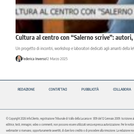
Cultura al centro con “Salerno scrive”: autori
Un progetto di incontri, workshop e laboratori dedicati agli amanti della let
Federica Inverso
12 Marzo 2025
REDAZIONE
CONTATTACI
PUBBLICITÀ
COLLABORA
© Copyright 2026 InfoCilento, registrazione Tribunale di Vallo della Lucania nr. 1/09 del 12 Gennaio 2009. Iscrizione a
editrice, testi, immagini, video o commenti, non possono essere utilizzati senza espressa autorizzazione. Per le notizie o 
webmaster si riservano, opportunamente avvertiti, di dare loro credito o di procedere alla rimozione. La redazione non 