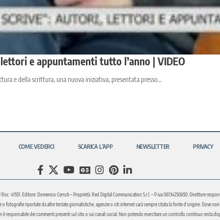
, lettori e appuntamenti tutto l’anno | VIDEO
tura e della scrittura, una nuova iniziativa, presentata presso…
COME VEDERCI
SCARICA L’APP
NEWSLETTER
PRIVACY
l Roc: 41551. Editore: Domenico Cerruti – Proprietà: Red Digital Communication S.r.l. – P.iva 06134250650. Direttore respons
fotografie riportate da altre testate giornalistiche, agenzie o siti internet sarà sempre citata la fonte d’origine. Dove non sia
è responsabile dei commenti presenti sul sito o sui canali social. Non potendo esercitare un controllo continuo resta disponi