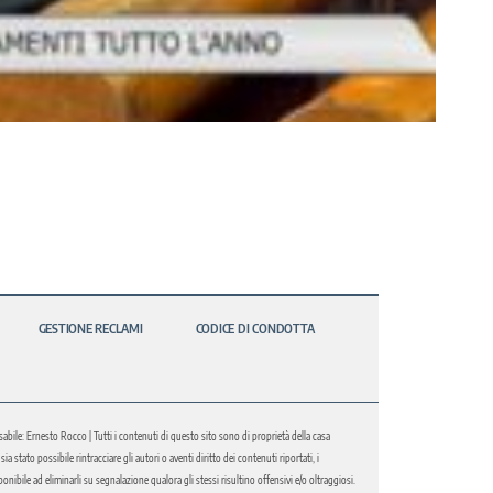
GESTIONE RECLAMI
CODICE DI CONDOTTA
abile: Ernesto Rocco | Tutti i contenuti di questo sito sono di proprietà della casa
 stato possibile rintracciare gli autori o aventi diritto dei contenuti riportati, i
bile ad eliminarli su segnalazione qualora gli stessi risultino offensivi e/o oltraggiosi.