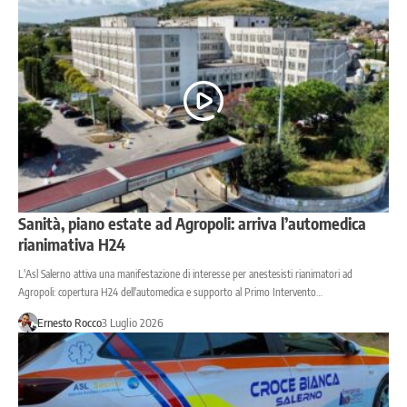
Sanità, piano estate ad Agropoli: arriva l’automedica
rianimativa H24
L'Asl Salerno attiva una manifestazione di interesse per anestesisti rianimatori ad
Agropoli: copertura H24 dell'automedica e supporto al Primo Intervento…
Ernesto Rocco
3 Luglio 2026