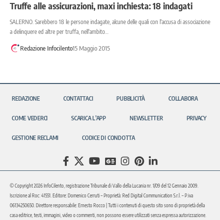
Truffe alle assicurazioni, maxi inchiesta: 18 indagati
SALERNO. Sarebbero 18 le persone indagate, alcune delle quali con l'accusa di associazione
a delinquere ed altre per truffa, nell'ambito…
Redazione Infocilento
15 Maggio 2015
REDAZIONE
CONTATTACI
PUBBLICITÀ
COLLABORA
COME VEDERCI
SCARICA L’APP
NEWSLETTER
PRIVACY
GESTIONE RECLAMI
CODICE DI CONDOTTA
© Copyright 2026 InfoCilento, registrazione Tribunale di Vallo della Lucania nr. 1/09 del 12 Gennaio 2009.
Iscrizione al Roc: 41551. Editore: Domenico Cerruti – Proprietà: Red Digital Communication S.r.l. – P.iva
06134250650. Direttore responsabile: Ernesto Rocco | Tutti i contenuti di questo sito sono di proprietà della
casa editrice, testi, immagini, video o commenti, non possono essere utilizzati senza espressa autorizzazione.