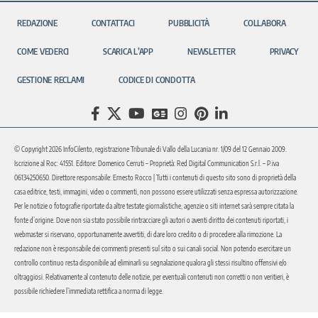
REDAZIONE
CONTATTACI
PUBBLICITÀ
COLLABORA
COME VEDERCI
SCARICA L’APP
NEWSLETTER
PRIVACY
GESTIONE RECLAMI
CODICE DI CONDOTTA
© Copyright 2026 InfoCilento, registrazione Tribunale di Vallo della Lucania nr. 1/09 del 12 Gennaio 2009.
Iscrizione al Roc: 41551. Editore: Domenico Cerruti – Proprietà: Red Digital Communication S.r.l. – P.iva
06134250650. Direttore responsabile: Ernesto Rocco | Tutti i contenuti di questo sito sono di proprietà della
casa editrice, testi, immagini, video o commenti, non possono essere utilizzati senza espressa autorizzazione.
Per le notizie o fotografie riportate da altre testate giornalistiche, agenzie o siti internet sarà sempre citata la
fonte d’origine. Dove non sia stato possibile rintracciare gli autori o aventi diritto dei contenuti riportati, i
webmaster si riservano, opportunamente avvertiti, di dare loro credito o di procedere alla rimozione. La
redazione non è responsabile dei commenti presenti sul sito o sui canali social. Non potendo esercitare un
controllo continuo resta disponibile ad eliminarli su segnalazione qualora gli stessi risultino offensivi e/o
oltraggiosi. Relativamente al contenuto delle notizie, per eventuali contenuti non corretti o non veritieri, è
possibile richiedere l’immediata rettifica a norma di legge.