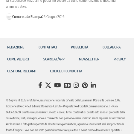
Gli studenti del terzo anno potranno vedere da vicino come funziona la macchina
amministrativa.
Comunicato Stampa
25 Giugno 2016
REDAZIONE
CONTATTACI
PUBBLICITÀ
COLLABORA
COME VEDERCI
SCARICA L’APP
NEWSLETTER
PRIVACY
GESTIONE RECLAMI
CODICE DI CONDOTTA
© Copyright 2026 InfoCilento, registrazione Tribunale di Vallo della Lucania nr. 1/09 del 12 Gennaio 2009.
Iscrizione al Roc: 41551. Editore: Domenico Cerruti – Proprietà: Red Digital Communication S.r.l. – P.iva
06134250650. Direttore responsabile: Ernesto Rocco | Tutti i contenuti di questo sito sono di proprietà della
casa editrice, testi, immagini, video o commenti, non possono essere utilizzati senza espressa autorizzazione.
Per le notizie o fotografie riportate da altre testate giornalistiche, agenzie o siti internet sarà sempre citata la
fonte d’origine. Dove non sia stato possibile rintracciare gli autori o aventi diritto dei contenuti riportati, i