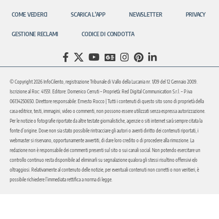
COME VEDERCI
SCARICA L’APP
NEWSLETTER
PRIVACY
GESTIONE RECLAMI
CODICE DI CONDOTTA
© Copyright 2026 InfoCilento, registrazione Tribunale di Vallo della Lucania nr. 1/09 del 12 Gennaio 2009.
Iscrizione al Roc: 41551. Editore: Domenico Cerruti – Proprietà: Red Digital Communication S.r.l. – P.iva
06134250650. Direttore responsabile: Ernesto Rocco | Tutti i contenuti di questo sito sono di proprietà della
casa editrice, testi, immagini, video o commenti, non possono essere utilizzati senza espressa autorizzazione.
Per le notizie o fotografie riportate da altre testate giornalistiche, agenzie o siti internet sarà sempre citata la
fonte d’origine. Dove non sia stato possibile rintracciare gli autori o aventi diritto dei contenuti riportati, i
webmaster si riservano, opportunamente avvertiti, di dare loro credito o di procedere alla rimozione. La
redazione non è responsabile dei commenti presenti sul sito o sui canali social. Non potendo esercitare un
controllo continuo resta disponibile ad eliminarli su segnalazione qualora gli stessi risultino offensivi e/o
oltraggiosi. Relativamente al contenuto delle notizie, per eventuali contenuti non corretti o non veritieri, è
possibile richiedere l’immediata rettifica a norma di legge.