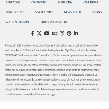
REDAZIONE
CONTATTACI
PUBBLICITÀ
COLLABORA
COME VEDERCI
SCARICA L’APP
NEWSLETTER
PRIVACY
GESTIONE RECLAMI
CODICE DI CONDOTTA
© Copyright 2026 InfoCilento, registrazione Tribunale di Vallo della Lucania nr. 1/09 del 12 Gennaio 2009.
Iscrizione al Roc: 41551. Editore: Domenico Cerruti – Proprietà: Red Digital Communication S.r.l. – P.iva
06134250650. Direttore responsabile: Ernesto Rocco | Tutti i contenuti di questo sito sono di proprietà della
casa editrice, testi, immagini, video o commenti, non possono essere utilizzati senza espressa autorizzazione.
Per le notizie o fotografie riportate da altre testate giornalistiche, agenzie o siti internet sarà sempre citata la
fonte d’origine. Dove non sia stato possibile rintracciare gli autori o aventi diritto dei contenuti riportati, i
webmaster si riservano, opportunamente avvertiti, di dare loro credito o di procedere alla rimozione. La
redazione non è responsabile dei commenti presenti sul sito o sui canali social. Non potendo esercitare un
controllo continuo resta disponibile ad eliminarli su segnalazione qualora gli stessi risultino offensivi e/o
oltraggiosi. Relativamente al contenuto delle notizie, per eventuali contenuti non corretti o non veritieri, è
possibile richiedere l’immediata rettifica a norma di legge.