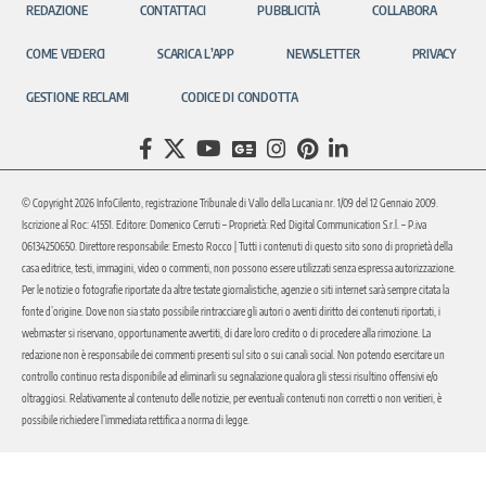
REDAZIONE
CONTATTACI
PUBBLICITÀ
COLLABORA
COME VEDERCI
SCARICA L’APP
NEWSLETTER
PRIVACY
GESTIONE RECLAMI
CODICE DI CONDOTTA
© Copyright 2026 InfoCilento, registrazione Tribunale di Vallo della Lucania nr. 1/09 del 12 Gennaio 2009.
Iscrizione al Roc: 41551. Editore: Domenico Cerruti – Proprietà: Red Digital Communication S.r.l. – P.iva
06134250650. Direttore responsabile: Ernesto Rocco | Tutti i contenuti di questo sito sono di proprietà della
casa editrice, testi, immagini, video o commenti, non possono essere utilizzati senza espressa autorizzazione.
Per le notizie o fotografie riportate da altre testate giornalistiche, agenzie o siti internet sarà sempre citata la
fonte d’origine. Dove non sia stato possibile rintracciare gli autori o aventi diritto dei contenuti riportati, i
webmaster si riservano, opportunamente avvertiti, di dare loro credito o di procedere alla rimozione. La
redazione non è responsabile dei commenti presenti sul sito o sui canali social. Non potendo esercitare un
controllo continuo resta disponibile ad eliminarli su segnalazione qualora gli stessi risultino offensivi e/o
oltraggiosi. Relativamente al contenuto delle notizie, per eventuali contenuti non corretti o non veritieri, è
possibile richiedere l’immediata rettifica a norma di legge.