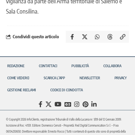
vigilanza da parte dell’Arma territoriale di Salerno e
Sala Consilina.
Condividi questo articolo
REDAZIONE
CONTATTACI
PUBBLICITÀ
COLLABORA
COME VEDERCI
SCARICA L’APP
NEWSLETTER
PRIVACY
GESTIONE RECLAMI
CODICE DI CONDOTTA
© Copyright 2026 InfoCilento, registrazione Tribunale di Vallo della Lucania nr. 1/09 del 12 Gennaio 2009.
Iscrizione al Roc: 41551. Editore: Domenico Cerruti – Proprietà: Red Digital Communication S.r.l. – P.iva
06134250650. Direttore responsabile: Ernesto Rocco | Tutti i contenuti di questo sito sono di proprietà della