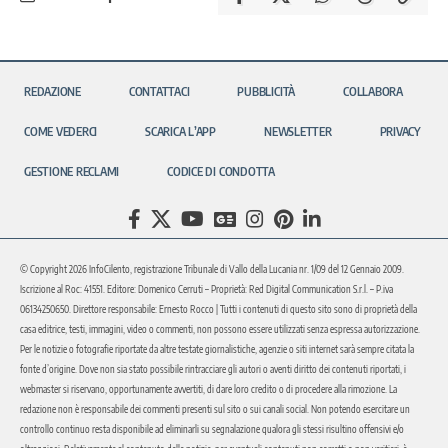
REDAZIONE
CONTATTACI
PUBBLICITÀ
COLLABORA
COME VEDERCI
SCARICA L’APP
NEWSLETTER
PRIVACY
GESTIONE RECLAMI
CODICE DI CONDOTTA
© Copyright 2026 InfoCilento, registrazione Tribunale di Vallo della Lucania nr. 1/09 del 12 Gennaio 2009.
Iscrizione al Roc: 41551. Editore: Domenico Cerruti – Proprietà: Red Digital Communication S.r.l. – P.iva
06134250650. Direttore responsabile: Ernesto Rocco | Tutti i contenuti di questo sito sono di proprietà della
casa editrice, testi, immagini, video o commenti, non possono essere utilizzati senza espressa autorizzazione.
Per le notizie o fotografie riportate da altre testate giornalistiche, agenzie o siti internet sarà sempre citata la
fonte d’origine. Dove non sia stato possibile rintracciare gli autori o aventi diritto dei contenuti riportati, i
webmaster si riservano, opportunamente avvertiti, di dare loro credito o di procedere alla rimozione. La
redazione non è responsabile dei commenti presenti sul sito o sui canali social. Non potendo esercitare un
controllo continuo resta disponibile ad eliminarli su segnalazione qualora gli stessi risultino offensivi e/o