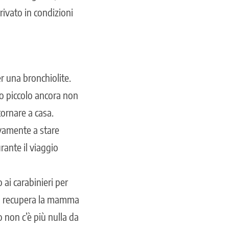
rivato in condizioni
er una bronchiolite.
o piccolo ancora non
tornare a casa.
ovamente a stare
urante il viaggio
ai carabinieri per
zzo recupera la mamma
o non c’è più nulla da