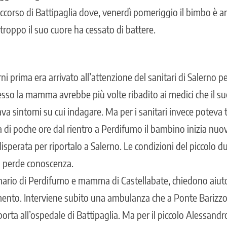
ccorso di Battipaglia dove, venerdì pomeriggio il bimbo è ar
troppo il suo cuore ha cessato di battere.
ni prima era arrivato all’attenzione del sanitari di Salerno p
so la mamma avrebbe più volte ribadito ai medici che il su
va sintomi su cui indagare. Ma per i sanitari invece poteva 
 di poche ore dal rientro a Perdifumo il bambino inizia nu
 disperata per riportalo a Salerno. Le condizioni del piccolo d
o perde conoscenza.
ginario di Perdifumo e mamma di Castellabate, chiedono aiuto 
rimento. Interviene subito una ambulanza che a Ponte Bari
sporta all’ospedale di Battipaglia. Ma per il piccolo Alessandr