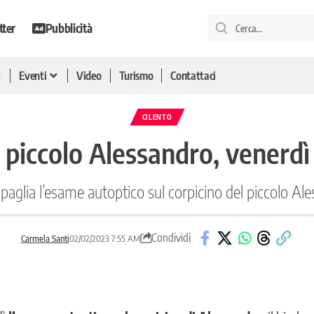
tter
Pubblicità
Eventi
Video
Turismo
Contattaci
CILENTO
 piccolo Alessandro, venerdì 
tipaglia l’esame autoptico sul corpicino del piccolo Al
Condividi
Carmela Santi
02/02/2023 7:55 AM