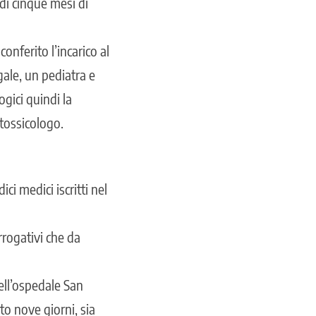
 di cinque mesi di
onferito l’incarico al
gale, un pediatra e
gici quindi la
tossicologo.
ici medici iscritti nel
rrogativi che da
ell’ospedale San
o nove giorni, sia