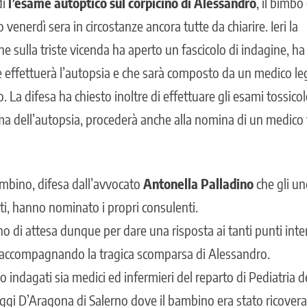
dì
l’esame autoptico sul corpicino di Alessandro
, il bimbo
venerdì sera in circostanze ancora tutte da chiarire. Ieri la
he sulla triste vicenda ha aperto un fascicolo di indagine, ha c
he effettuerà l’autopsia e che sarà composto da un medico le
a difesa ha chiesto inoltre di effettuare gli esami tossicolo
ma dell’autopsia, procederà anche alla nomina di un medico 
bambino, difesa dall’avvocato
Antonella Palladino
che gli und
ti, hanno nominato i propri consulenti.
o di attesa dunque per dare una risposta ai tanti punti inte
 accompagnando la tragica scomparsa di Alessandro.
no
indagati sia medici ed infermieri
del reparto di Pediatria d
ggi D’Aragona di Salerno dove il bambino era stato ricoverat