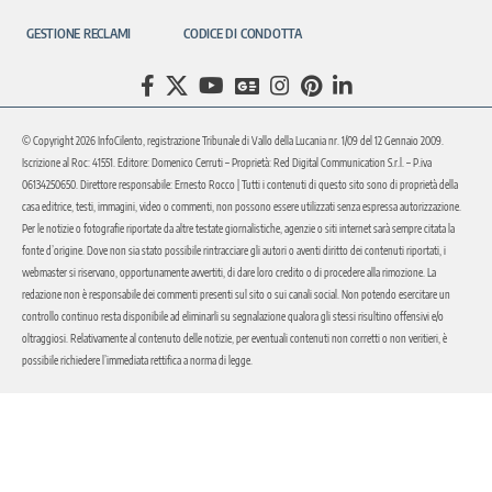
GESTIONE RECLAMI
CODICE DI CONDOTTA
© Copyright 2026 InfoCilento, registrazione Tribunale di Vallo della Lucania nr. 1/09 del 12 Gennaio 2009.
Iscrizione al Roc: 41551. Editore: Domenico Cerruti – Proprietà: Red Digital Communication S.r.l. – P.iva
06134250650. Direttore responsabile: Ernesto Rocco | Tutti i contenuti di questo sito sono di proprietà della
casa editrice, testi, immagini, video o commenti, non possono essere utilizzati senza espressa autorizzazione.
Per le notizie o fotografie riportate da altre testate giornalistiche, agenzie o siti internet sarà sempre citata la
fonte d’origine. Dove non sia stato possibile rintracciare gli autori o aventi diritto dei contenuti riportati, i
webmaster si riservano, opportunamente avvertiti, di dare loro credito o di procedere alla rimozione. La
redazione non è responsabile dei commenti presenti sul sito o sui canali social. Non potendo esercitare un
controllo continuo resta disponibile ad eliminarli su segnalazione qualora gli stessi risultino offensivi e/o
oltraggiosi. Relativamente al contenuto delle notizie, per eventuali contenuti non corretti o non veritieri, è
possibile richiedere l’immediata rettifica a norma di legge.