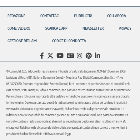
REDAZIONE
CONTATTACI
PUBBLICITÀ
COLLABORA
COME VEDERCI
SCARICA L’APP
NEWSLETTER
PRIVACY
GESTIONE RECLAMI
CODICE DI CONDOTTA
© Copyright 2026 InfoCilento, registrazione Tribunale di Vallo della Lucania nr. 1/09 del 12 Gennaio 2009.
Iscrizione al Roc: 41551. Editore: Domenico Cerruti – Proprietà: Red Digital Communication S.r.l. – P.iva
06134250650. Direttore responsabile: Ernesto Rocco | Tutti i contenuti di questo sito sono di proprietà della
casa editrice, testi, immagini, video o commenti, non possono essere utilizzati senza espressa autorizzazione.
Per le notizie o fotografie riportate da altre testate giornalistiche, agenzie o siti internet sarà sempre citata la
fonte d’origine. Dove non sia stato possibile rintracciare gli autori o aventi diritto dei contenuti riportati, i
webmaster si riservano, opportunamente avvertiti, di dare loro credito o di procedere alla rimozione. La
redazione non è responsabile dei commenti presenti sul sito o sui canali social. Non potendo esercitare un
controllo continuo resta disponibile ad eliminarli su segnalazione qualora gli stessi risultino offensivi e/o
oltraggiosi. Relativamente al contenuto delle notizie, per eventuali contenuti non corretti o non veritieri, è
possibile richiedere l’immediata rettifica a norma di legge.