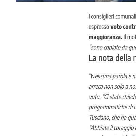
I consiglieri comuna
espresso
voto contr
maggioranza.
Il mo
“sono copiate da que
La nota della
“N
essuna parola e n
arreca non solo a noi
voto. “Ci state chie
programmatiche di un
Tusciano, che ha quas
“Abbiate il coraggio