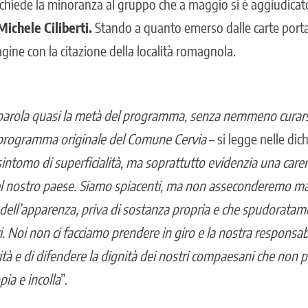
 chiede la minoranza al gruppo che a maggio si è aggiudicato 
Michele Ciliberti.
Stando a quanto emerso dalle carte portat
gine con la citazione della località romagnola.
parola quasi la metà del programma, senza nemmeno curarsi
l programma originale del Comune Cervia
– si legge nelle dic
sintomo di superficialità, ma soprattutto evidenzia una care
del nostro paese. Siamo spiacenti, ma non asseconderemo ma
ell’apparenza, priva di sostanza propria e che spudoratam
. Noi non ci facciamo prendere in giro e la nostra responsabil
ità e di difendere la dignità dei nostri compaesani che non 
pia e incolla
”.