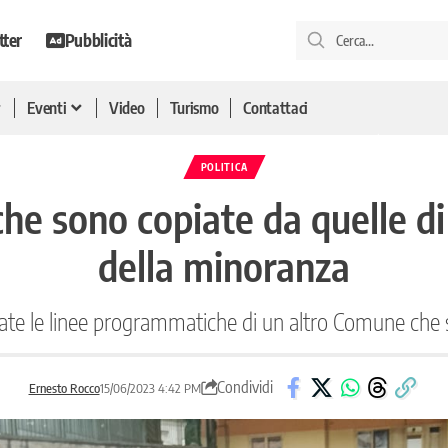
tter
Pubblicità
Eventi
Video
Turismo
Contattaci
POLITICA
e sono copiate da quelle di
della minoranza
iate le linee programmatiche di un altro Comune che s
Condividi
Ernesto Rocco
15/06/2023 4:42 PM