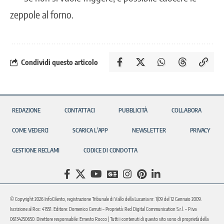
zeppole al forno.
Condividi questo articolo
REDAZIONE
CONTATTACI
PUBBLICITÀ
COLLABORA
COME VEDERCI
SCARICA L’APP
NEWSLETTER
PRIVACY
GESTIONE RECLAMI
CODICE DI CONDOTTA
© Copyright 2026 InfoCilento, registrazione Tribunale di Vallo della Lucania nr. 1/09 del 12 Gennaio 2009.
Iscrizione al Roc: 41551. Editore: Domenico Cerruti – Proprietà: Red Digital Communication S.r.l. – P.iva
06134250650. Direttore responsabile: Ernesto Rocco | Tutti i contenuti di questo sito sono di proprietà della