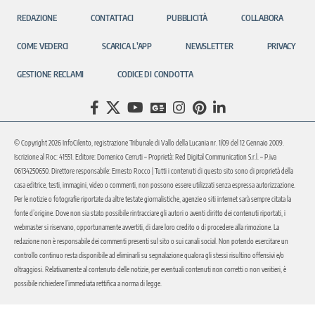
REDAZIONE
CONTATTACI
PUBBLICITÀ
COLLABORA
COME VEDERCI
SCARICA L’APP
NEWSLETTER
PRIVACY
GESTIONE RECLAMI
CODICE DI CONDOTTA
© Copyright 2026 InfoCilento, registrazione Tribunale di Vallo della Lucania nr. 1/09 del 12 Gennaio 2009.
Iscrizione al Roc: 41551. Editore: Domenico Cerruti – Proprietà: Red Digital Communication S.r.l. – P.iva
06134250650. Direttore responsabile: Ernesto Rocco | Tutti i contenuti di questo sito sono di proprietà della
casa editrice, testi, immagini, video o commenti, non possono essere utilizzati senza espressa autorizzazione.
Per le notizie o fotografie riportate da altre testate giornalistiche, agenzie o siti internet sarà sempre citata la
fonte d’origine. Dove non sia stato possibile rintracciare gli autori o aventi diritto dei contenuti riportati, i
webmaster si riservano, opportunamente avvertiti, di dare loro credito o di procedere alla rimozione. La
redazione non è responsabile dei commenti presenti sul sito o sui canali social. Non potendo esercitare un
controllo continuo resta disponibile ad eliminarli su segnalazione qualora gli stessi risultino offensivi e/o
oltraggiosi. Relativamente al contenuto delle notizie, per eventuali contenuti non corretti o non veritieri, è
possibile richiedere l’immediata rettifica a norma di legge.