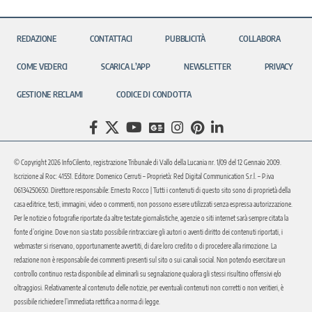
REDAZIONE
CONTATTACI
PUBBLICITÀ
COLLABORA
COME VEDERCI
SCARICA L’APP
NEWSLETTER
PRIVACY
GESTIONE RECLAMI
CODICE DI CONDOTTA
© Copyright 2026 InfoCilento, registrazione Tribunale di Vallo della Lucania nr. 1/09 del 12 Gennaio 2009.
Iscrizione al Roc: 41551. Editore: Domenico Cerruti – Proprietà: Red Digital Communication S.r.l. – P.iva
06134250650. Direttore responsabile: Ernesto Rocco | Tutti i contenuti di questo sito sono di proprietà della
casa editrice, testi, immagini, video o commenti, non possono essere utilizzati senza espressa autorizzazione.
Per le notizie o fotografie riportate da altre testate giornalistiche, agenzie o siti internet sarà sempre citata la
fonte d’origine. Dove non sia stato possibile rintracciare gli autori o aventi diritto dei contenuti riportati, i
webmaster si riservano, opportunamente avvertiti, di dare loro credito o di procedere alla rimozione. La
redazione non è responsabile dei commenti presenti sul sito o sui canali social. Non potendo esercitare un
controllo continuo resta disponibile ad eliminarli su segnalazione qualora gli stessi risultino offensivi e/o
oltraggiosi. Relativamente al contenuto delle notizie, per eventuali contenuti non corretti o non veritieri, è
possibile richiedere l’immediata rettifica a norma di legge.