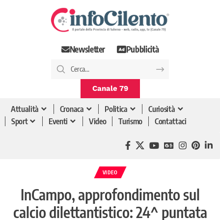
Newsletter
Pubblicità
Canale 79
Attualità
Cronaca
Politica
Curiosità
Sport
Eventi
Video
Turismo
Contattaci
VIDEO
InCampo, approfondimento sul
calcio dilettantistico: 24^ puntata