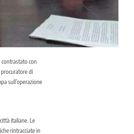
re contrastato con
 procuratore di
mpa sull’operazione
ittà italiane. Le
che rintracciate in