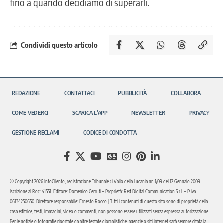
fino a quando decidiamo di superarli.
Condividi questo articolo
REDAZIONE
CONTATTACI
PUBBLICITÀ
COLLABORA
COME VEDERCI
SCARICA L’APP
NEWSLETTER
PRIVACY
GESTIONE RECLAMI
CODICE DI CONDOTTA
© Copyright 2026 InfoCilento, registrazione Tribunale di Vallo della Lucania nr. 1/09 del 12 Gennaio 2009.
Iscrizione al Roc: 41551. Editore: Domenico Cerruti – Proprietà: Red Digital Communication S.r.l. – P.iva
06134250650. Direttore responsabile: Ernesto Rocco | Tutti i contenuti di questo sito sono di proprietà della
casa editrice, testi, immagini, video o commenti, non possono essere utilizzati senza espressa autorizzazione.
Per le notizie o fotografie riportate da altre testate giornalistiche, agenzie o siti internet sarà sempre citata la