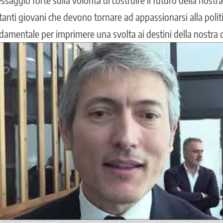
 tanti giovani che devono tornare ad appassionarsi alla politi
damentale per imprimere una svolta ai destini della nostra