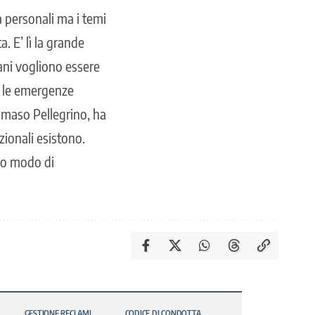
à personali ma i temi
. E’ lì la grande
vani vogliono essere
e, le emergenze
 Tommaso Pellegrino, ha
zionali esistono.
mio modo di
GESTIONE RECLAMI
CODICE DI CONDOTTA