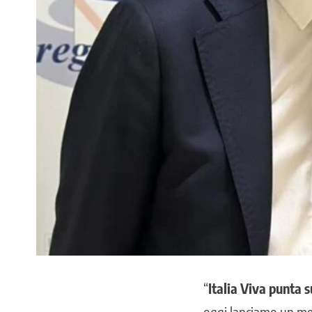
“
Italia Viva punta s
oggi lanciamo un mes