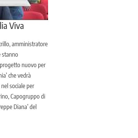
lia Viva
illo
, amministratore
e stanno
n progetto nuovo per
nia’ che vedrà
nel sociale per
grino, Capogruppo di
 Peppe Diana’ del