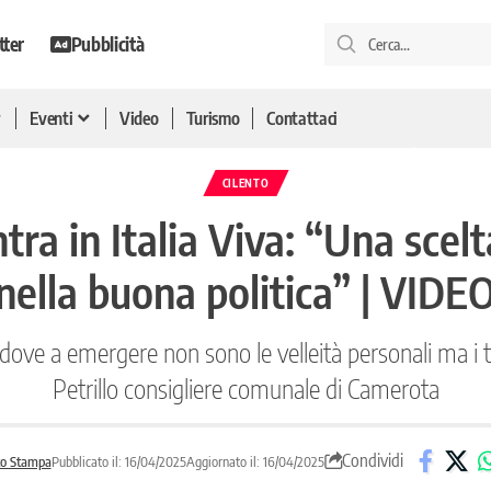
tter
Pubblicità
Eventi
Video
Turismo
Contattaci
CILENTO
tra in Italia Viva: “Una scelt
nella buona politica” | VIDE
o dove a emergere non sono le velleità personali ma i 
Petrillo consigliere comunale di Camerota
Condividi
o Stampa
Pubblicato il: 16/04/2025
Aggiornato il: 16/04/2025