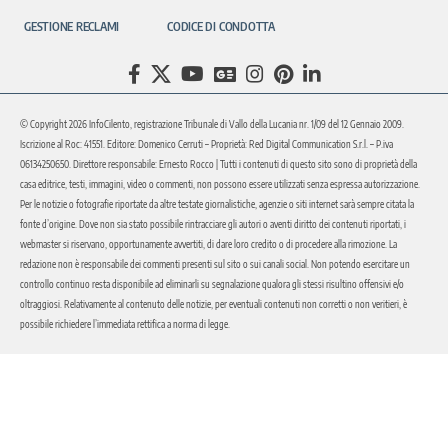
GESTIONE RECLAMI
CODICE DI CONDOTTA
© Copyright 2026 InfoCilento, registrazione Tribunale di Vallo della Lucania nr. 1/09 del 12 Gennaio 2009.
Iscrizione al Roc: 41551. Editore: Domenico Cerruti – Proprietà: Red Digital Communication S.r.l. – P.iva
06134250650. Direttore responsabile: Ernesto Rocco | Tutti i contenuti di questo sito sono di proprietà della
casa editrice, testi, immagini, video o commenti, non possono essere utilizzati senza espressa autorizzazione.
Per le notizie o fotografie riportate da altre testate giornalistiche, agenzie o siti internet sarà sempre citata la
fonte d’origine. Dove non sia stato possibile rintracciare gli autori o aventi diritto dei contenuti riportati, i
webmaster si riservano, opportunamente avvertiti, di dare loro credito o di procedere alla rimozione. La
redazione non è responsabile dei commenti presenti sul sito o sui canali social. Non potendo esercitare un
controllo continuo resta disponibile ad eliminarli su segnalazione qualora gli stessi risultino offensivi e/o
oltraggiosi. Relativamente al contenuto delle notizie, per eventuali contenuti non corretti o non veritieri, è
possibile richiedere l’immediata rettifica a norma di legge.