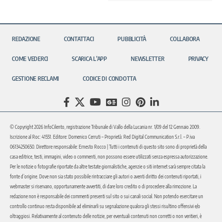
REDAZIONE
CONTATTACI
PUBBLICITÀ
COLLABORA
COME VEDERCI
SCARICA L’APP
NEWSLETTER
PRIVACY
GESTIONE RECLAMI
CODICE DI CONDOTTA
© Copyright 2026 InfoCilento, registrazione Tribunale di Vallo della Lucania nr. 1/09 del 12 Gennaio 2009.
Iscrizione al Roc: 41551. Editore: Domenico Cerruti – Proprietà: Red Digital Communication S.r.l. – P.iva
06134250650. Direttore responsabile: Ernesto Rocco | Tutti i contenuti di questo sito sono di proprietà della
casa editrice, testi, immagini, video o commenti, non possono essere utilizzati senza espressa autorizzazione.
Per le notizie o fotografie riportate da altre testate giornalistiche, agenzie o siti internet sarà sempre citata la
fonte d’origine. Dove non sia stato possibile rintracciare gli autori o aventi diritto dei contenuti riportati, i
webmaster si riservano, opportunamente avvertiti, di dare loro credito o di procedere alla rimozione. La
redazione non è responsabile dei commenti presenti sul sito o sui canali social. Non potendo esercitare un
controllo continuo resta disponibile ad eliminarli su segnalazione qualora gli stessi risultino offensivi e/o
oltraggiosi. Relativamente al contenuto delle notizie, per eventuali contenuti non corretti o non veritieri, è