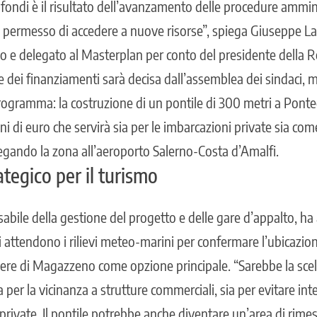
ondi è il risultato dell’avanzamento delle procedure ammini
ha permesso di accedere a nuove risorse”, spiega Giuseppe La
 e delegato al Masterplan per conto del presidente della 
e dei finanziamenti sarà decisa dall’assemblea dei sindaci,
programma: la costruzione di un pontile di 300 metri a Pon
ni di euro che servirà sia per le imbarcazioni private sia com
egando la zona all’aeroporto Salerno-Costa d’Amalfi.
ategico per il turismo
abile della gestione del progetto e delle gare d’appalto, ha
 attendono i rilievi meteo-marini per confermare l’ubicazion
edere di Magazzeno come opzione principale. “Sarebbe la scelt
 per la vicinanza a strutture commerciali, sia per evitare int
private. Il pontile potrebbe anche diventare un’area di rime