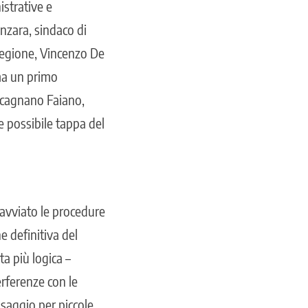
strative e
nzara, sindaco di
Regione, Vincenzo De
 ma un primo
tecagnano Faiano,
e possibile tappa del
 avviato le procedure
e definitiva del
a più logica –
erferenze con le
ssaggio per piccole