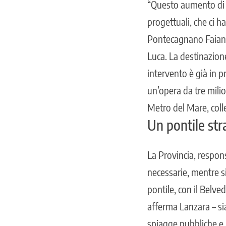
“Questo aumento di f
progettuali, che ci 
Pontecagnano Faiano
Luca. La destinazion
intervento è già in 
un’opera da tre milio
Metro del Mare, coll
Un pontile str
La Provincia, respons
necessarie, mentre si
pontile, con il Belv
afferma Lanzara – sia
spiagge pubbliche e 