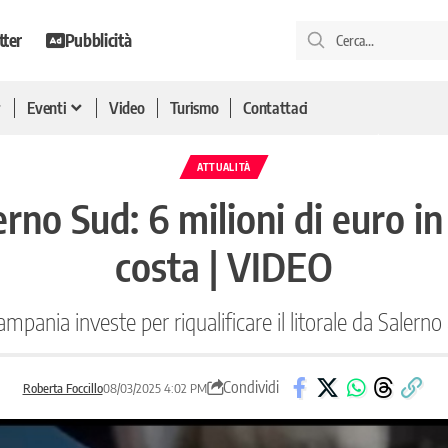
tter
Pubblicità
Eventi
Video
Turismo
Contattaci
ATTUALITÀ
no Sud: 6 milioni di euro in 
costa | VIDEO
pania investe per riqualificare il litorale da Salerno
Condividi
Roberta Foccillo
08/03/2025 4:02 PM