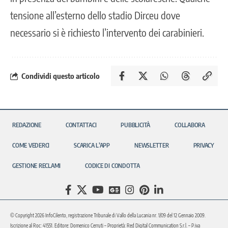
tensione all’esterno dello stadio Dirceu dove
necessario si è richiesto l’intervento dei carabinieri.
Condividi questo articolo
REDAZIONE
CONTATTACI
PUBBLICITÀ
COLLABORA
COME VEDERCI
SCARICA L’APP
NEWSLETTER
PRIVACY
GESTIONE RECLAMI
CODICE DI CONDOTTA
© Copyright 2026 InfoCilento, registrazione Tribunale di Vallo della Lucania nr. 1/09 del 12 Gennaio 2009.
Iscrizione al Roc: 41551. Editore: Domenico Cerruti – Proprietà: Red Digital Communication S.r.l. – P.iva