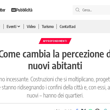
tter
Pubblicità
Eventi
Video
Turismo
Contattaci
APPROFONDIMENTI
ome cambia la percezione de
nuovi abitanti
 incessante. Costruzioni che si moltiplicano, progetti
anno ridisegnando i confini della città e, con essi, an
nuovi – hanno dei quartieri.