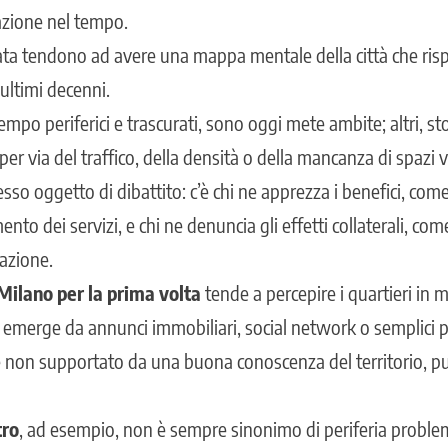
tazione nel tempo.
data tendono ad avere una mappa mentale della città che ris
ultimi decenni.
tempo periferici e trascurati, sono oggi mete ambite; altri, st
r via del traffico, della densità o della mancanza di spazi v
so oggetto di dibattito: c’è chi ne apprezza i benefici, com
ento dei servizi, e chi ne denuncia gli effetti collaterali, co
gazione.
 Milano per la prima volta
tende a percepire i quartieri in 
 emerge da annunci immobiliari, social network o semplici 
 non supportato da una buona conoscenza del territorio, pu
tro
, ad esempio, non è sempre sinonimo di periferia proble