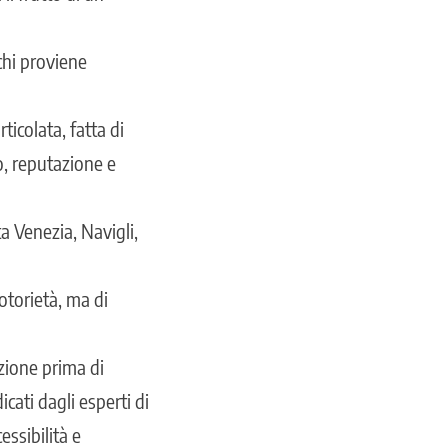
 chi proviene
ticolata, fatta di
ro, reputazione e
ta Venezia, Navigli,
notorietà, ma di
zione prima di
dicati dagli esperti di
ssibilità e