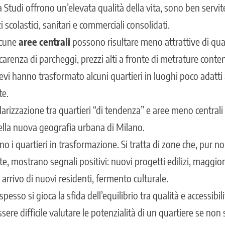
tà Studi offrono un’elevata qualità della vita, sono ben servit
 scolastici, sanitari e commerciali consolidati.
lcune
aree centrali
possono risultare meno attrattive di qua
carenza di parcheggi, prezzi alti a fronte di metrature cont
brevi hanno trasformato alcuni quartieri in luoghi poco adatti
te.
arizzazione tra quartieri “di tendenza” e aree meno centrali 
i della nuova geografia urbana di Milano.
no i quartieri in trasformazione. Si tratta di zone che, pur 
, mostrano segnali positivi: nuovi progetti edilizi, maggio
arrivo di nuovi residenti, fermento culturale.
pesso si gioca la sfida dell’equilibrio tra qualità e accessibili
ssere difficile valutare le potenzialità di un quartiere se no