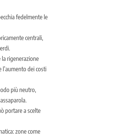
pecchia fedelmente le
oricamente centrali,
erdi.
e la rigenerazione
me l’aumento dei costi
modo più neutro,
passaparola.
ò portare a scelte
matica: zone come