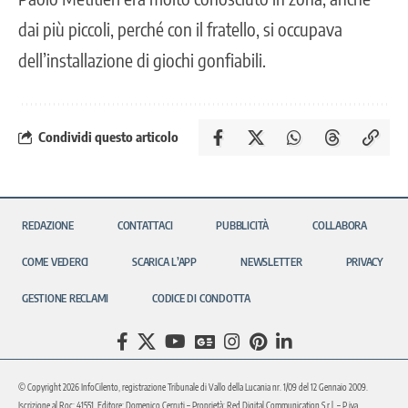
dai più piccoli, perché con il fratello, si occupava
dell’installazione di giochi gonfiabili.
Condividi questo articolo
REDAZIONE
CONTATTACI
PUBBLICITÀ
COLLABORA
COME VEDERCI
SCARICA L’APP
NEWSLETTER
PRIVACY
GESTIONE RECLAMI
CODICE DI CONDOTTA
© Copyright 2026 InfoCilento, registrazione Tribunale di Vallo della Lucania nr. 1/09 del 12 Gennaio 2009.
Iscrizione al Roc: 41551. Editore: Domenico Cerruti – Proprietà: Red Digital Communication S.r.l. – P.iva