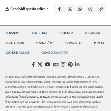
Condividi questo articolo
REDAZIONE
CONTATTACI
PUBBLICITÀ
COLLABORA
COME VEDERCI
SCARICA L’APP
NEWSLETTER
PRIVACY
GESTIONE RECLAMI
CODICE DI CONDOTTA
© Copyright 2026 InfoCilento, registrazione Tribunale di Vallo della Lucania nr. 1/09 del 12 Gennaio 2009.
Iscrizione al Roc: 41551. Editore: Domenico Cerruti – Proprietà: Red Digital Communication S.r.l. – P.iva
06134250650. Direttore responsabile: Ernesto Rocco | Tutti i contenuti di questo sito sono di proprietà della
casa editrice, testi, immagini, video o commenti, non possono essere utilizzati senza espressa autorizzazione.
Per le notizie o fotografie riportate da altre testate giornalistiche, agenzie o siti internet sarà sempre citata la
fonte d’origine. Dove non sia stato possibile rintracciare gli autori o aventi diritto dei contenuti riportati, i
webmaster si riservano, opportunamente avvertiti, di dare loro credito o di procedere alla rimozione. La