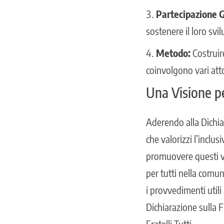
Partecipazione G
sostenere il loro svi
Metodo:
Costruire
coinvolgono vari attor
Una Visione pe
Aderendo alla Dichia
che valorizzi l’inclusi
promuovere questi val
per tutti nella comun
i provvedimenti utili
Dichiarazione sulla 
Fratelli Tutti.