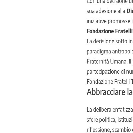
Con una decisione u
sua adesione alla
Dic
iniziative promosse 
Fondazione Fratelli 
La decisione sottoli
paradigma antropolog
Fraternità Umana, il
partecipazione di num
Fondazione Fratelli T
Abbracciare la
La delibera enfatizza 
sfere politica, istit
riflessione, scambio d