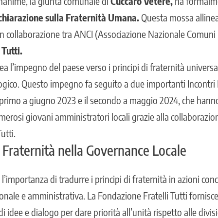
nanime, la giunta comunale di
Cuccaro Vetere
,
ha formalme
hiarazione sulla Fraternità Umana.
Questa mossa allinea
in collaborazione tra ANCI (Associazione Nazionale Comuni It
Tutti.
nea l’impegno del paese verso i principi di fraternità univer
ico. Questo impegno fa seguito a due importanti Incontri 
 primo a giugno 2023 e il secondo a maggio 2024, che hanno
erosi giovani amministratori locali grazie alla collaborazio
utti.
 Fraternità nella Governance Locale
l’importanza di tradurre i principi di fraternità in azioni conc
uzionale e amministrativa. La Fondazione Fratelli Tutti fornisc
i idee e dialogo per dare priorità all’unità rispetto alle divis