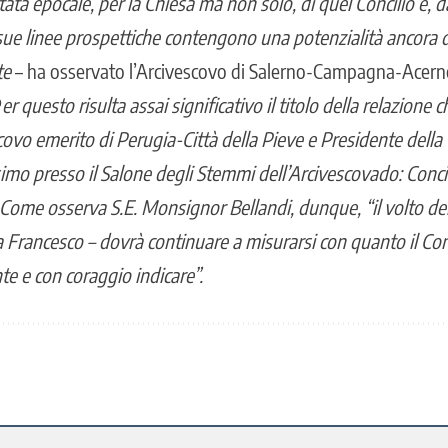
tata epocale, per la Chiesa ma non solo, di quel Concilio e, dal
e sue linee prospettiche contengono una potenzialità ancora d
te
– ha osservato l’Arcivescovo di Salerno-Campagna-Acern
P
er questo risulta assai significativo il titolo della relazione c
covo emerito di Perugia-Città della Pieve e Presidente della 
simo presso il Salone degli Stemmi dell’Arcivescovado: Concilio
. Come osserva S.E. Monsignor Bellandi, dunque, “il volto de
Francesco – dovrà continuare a misurarsi con quanto il Conc
e e con coraggio indicare”.