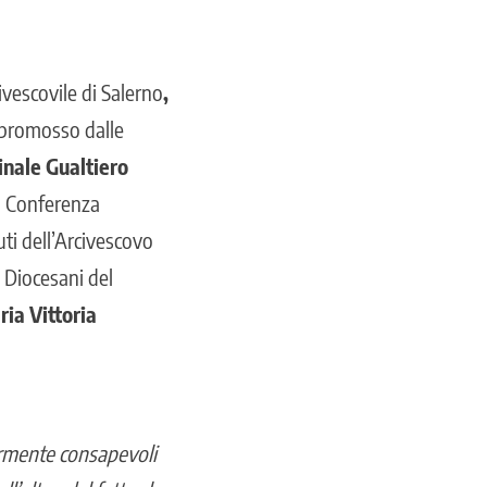
ivescovile di Salerno
,
promosso dalle
inale Gualtiero
la Conferenza
uti dell’Arcivescovo
 Diocesani del
ia Vittoria
ormente consapevoli