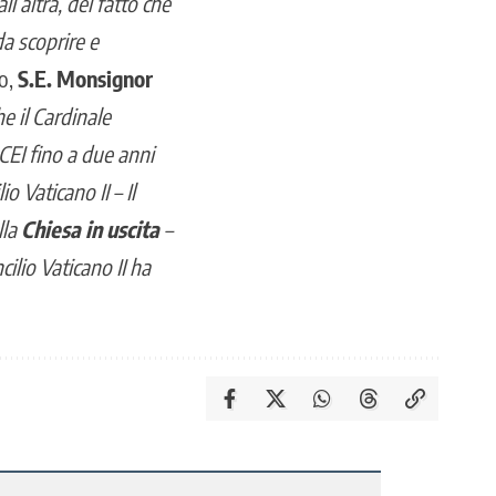
l’altra, del fatto che
a scoprire e
o,
S.E. Monsignor
he il Cardinale
CEI fino a due anni
 Vaticano II – Il
lla
Chiesa in uscita
–
ilio Vaticano II ha