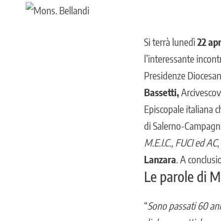
Si terrà lunedì
22 apr
l’interessante incontr
Presidenze Diocesan
Bassetti,
Arcivescovo
Episcopale italiana c
di Salerno-Campagn
M.E.I.C., FUCI ed AC
,
Lanzara
. A conclusi
Le parole di M
“
Sono passati 60 ann