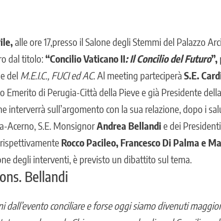
ile,
alle ore 17,presso il Salone degli Stemmi del Palazzo Arc
o dal titolo:
“Concilio Vaticano II
: Il Concilio del Futuro
”,
e del
M.E.I.C., FUCI ed AC
. Al meeting parteciperà
S.E. Card
 Emerito di Perugia-Città della Pieve e già Presidente del
he interverrà sull’argomento con la sua relazione, dopo i sal
a-Acerno, S.E. Monsignor
Andrea Bellandi
e dei Presidenti
 rispettivamente
Rocco Pacileo, Francesco Di Palma e Mar
one degli interventi, è previsto un dibattito sul tema.
ons. Bellandi
i dall’evento conciliare e forse oggi siamo divenuti maggi