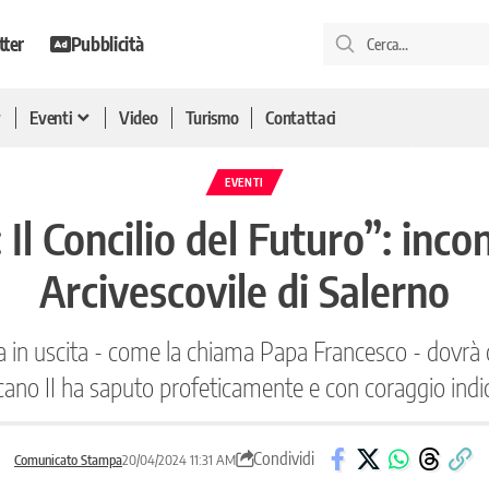
tter
Pubblicità
Eventi
Video
Turismo
Contattaci
EVENTI
: Il Concilio del Futuro”: inco
Arcivescovile di Salerno
esa in uscita - come la chiama Papa Francesco - dovrà 
cano II ha saputo profeticamente e con coraggio indi
Condividi
Comunicato Stampa
20/04/2024 11:31 AM