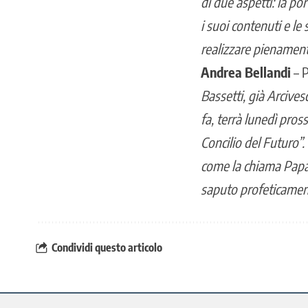
di due aspetti: la por
i suoi contenuti e l
realizzare pienamen
Andrea Bellandi
– 
Bassetti, già Arcives
fa, terrà lunedì pros
Concilio del Futuro”
come la chiama Papa 
saputo profeticament
Condividi questo articolo