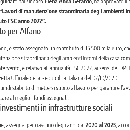
 guidato dal sindaco
Elena Anna Gerardo
, ha approvato il 
“
Lavori di manutenzione straordinaria
degli ambienti in
uto FSC anno 2022”.
to per Alfano
ano, è stato assegnato un contributo di 15.500 mila euro, c
enzione straordinaria degli ambienti interni della casa comu
tervento, è relativo all’annualità FSC 2022, ai sensi del DP
etta Ufficiale della Repubblica Italiana del 02/10/2020.
indi stabilito di mettersi subito al lavoro per garantire l’avv
ttare al meglio i fondi assegnati.
investimenti in infrastrutture sociali
ne, assegna, per ciascuno degli anni dal
2020 al 2023
, ai co