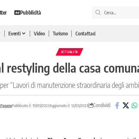
tter
Pubblicità
Eventi
Video
Turismo
Contattaci
ATTUALITÀ
al restyling della casa comun
per “Lavori di manutenzione straordinaria degli ambi
Condividi
 Pagano
Pubblicato il: 19/03/2023
Aggiornato il: 12/03/2023