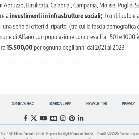
oni Abruzzo, Basilicata, Calabria , Campania, Molise, Puglia, S
re a
investimenti in infrastrutture sociali;
Il contributo è 
una serie di criteri di riparto (tra cui la fascia demografica
omune di Alfano con popolazione compresa fra i 501 e 1000 
uro
15.500,00
per ognuno degli anni dal 2021 al 2023.
COME VEDERCI
SCARICA L’APP
NEWSLETTER
PRIVACY
l Roc: 41551. Editore: Domenico Cerruti – Proprietà: Red Digital Communication S.r.l. – P.iva 06134250650. Direttore respons