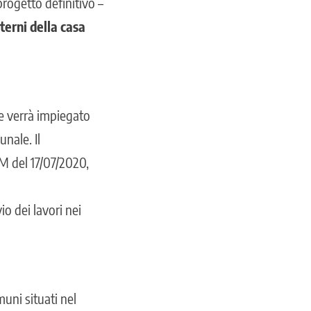
progetto definitivo –
terni della casa
he verrà impiegato
nale. Il
CM del 17/07/2020,
io dei lavori nei
muni situati nel