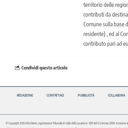
territorio delle regi
contributi da destina
Comune sulla base di 
residente) , ed al C
contributo pari ad e
Condividi questo articolo
REDAZIONE
CONTATTACI
PUBBLICITÀ
COLLABORA
© Copyright 2026 InfoCilento, registrazione Tribunale di Vallo della Lucania nr. 1/09 del 12 Gennaio 2009. Iscrizione a