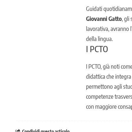
Guidati quotidianam
Giovanni Gatto
, gl
lavorativa, avranno l
della lingua.
I PCTO
I PCTO, già noti co
didattica che integra
permettono agli stud
competenze trasversal
con maggiore consap
Condividi questo articolo