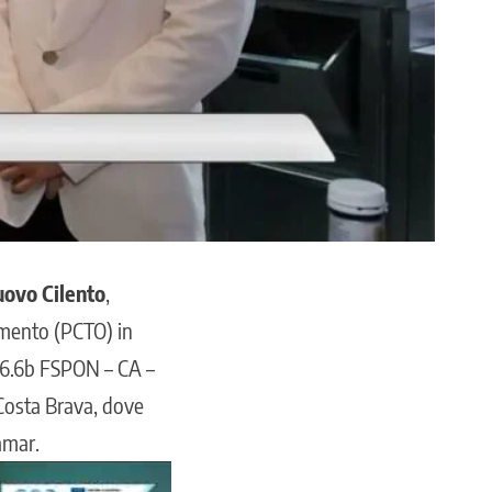
uovo Cilento
,
amento (PCTO) in
0.6.6b FSPON – CA –
a Costa Brava, dove
amar.