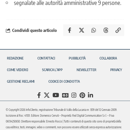
segnalate alle autorità amministrative 9 persone.
Condividi questo articolo
REDAZIONE
CONTATTACI
PUBBLICITÀ
COLLABORA
COME VEDERCI
SCARICA L’APP
NEWSLETTER
PRIVACY
GESTIONE RECLAMI
CODICE DI CONDOTTA
© Copyright 2026 InfoCilento, registrazione Tribunale di Vallo della Lucania nr. 1/09 del 12 Gennaio 2009.
Iscrizione al Roc: 41551. Editore: Domenico Cerruti – Proprietà: Red Digital Communication S.r.l. – P.iva
06134250650. Direttore responsabile: Ernesto Rocco | Tutti i contenuti di questo sito sono di proprietà della
casa editrice, testi, immagini, video o commenti, non possono essere utilizzati senza espressa autorizzazione.