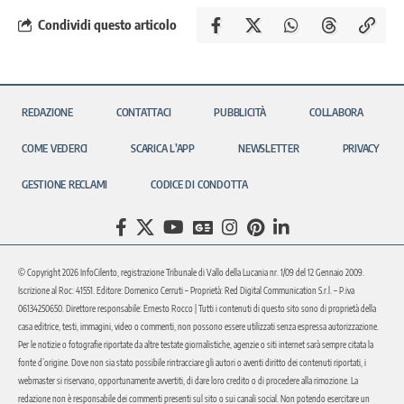
Condividi questo articolo
REDAZIONE
CONTATTACI
PUBBLICITÀ
COLLABORA
COME VEDERCI
SCARICA L’APP
NEWSLETTER
PRIVACY
GESTIONE RECLAMI
CODICE DI CONDOTTA
© Copyright 2026 InfoCilento, registrazione Tribunale di Vallo della Lucania nr. 1/09 del 12 Gennaio 2009.
Iscrizione al Roc: 41551. Editore: Domenico Cerruti – Proprietà: Red Digital Communication S.r.l. – P.iva
06134250650. Direttore responsabile: Ernesto Rocco | Tutti i contenuti di questo sito sono di proprietà della
casa editrice, testi, immagini, video o commenti, non possono essere utilizzati senza espressa autorizzazione.
Per le notizie o fotografie riportate da altre testate giornalistiche, agenzie o siti internet sarà sempre citata la
fonte d’origine. Dove non sia stato possibile rintracciare gli autori o aventi diritto dei contenuti riportati, i
webmaster si riservano, opportunamente avvertiti, di dare loro credito o di procedere alla rimozione. La
redazione non è responsabile dei commenti presenti sul sito o sui canali social. Non potendo esercitare un