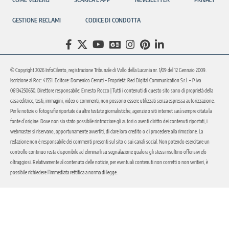
GESTIONE RECLAMI
CODICE DI CONDOTTA
© Copyright 2026 InfoCilento, registrazione Tribunale di Vallo della Lucania nr. 1/09 del 12 Gennaio 2009.
Iscrizione al Roc: 41551. Editore: Domenico Cerruti – Proprietà: Red Digital Communication S.r.l. – P.iva
06134250650. Direttore responsabile: Ernesto Rocco | Tutti i contenuti di questo sito sono di proprietà della
casa editrice, testi, immagini, video o commenti, non possono essere utilizzati senza espressa autorizzazione.
Per le notizie o fotografie riportate da altre testate giornalistiche, agenzie o siti internet sarà sempre citata la
fonte d’origine. Dove non sia stato possibile rintracciare gli autori o aventi diritto dei contenuti riportati, i
webmaster si riservano, opportunamente avvertiti, di dare loro credito o di procedere alla rimozione. La
redazione non è responsabile dei commenti presenti sul sito o sui canali social. Non potendo esercitare un
controllo continuo resta disponibile ad eliminarli su segnalazione qualora gli stessi risultino offensivi e/o
oltraggiosi. Relativamente al contenuto delle notizie, per eventuali contenuti non corretti o non veritieri, è
possibile richiedere l’immediata rettifica a norma di legge.