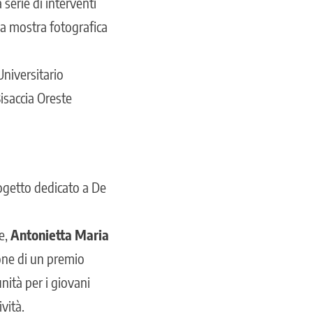
serie di interventi
na mostra fotografica
Universitario
Bisaccia Oreste
ogetto dedicato a De
e,
Antonietta Maria
ione di un premio
unità per i giovani
vità.