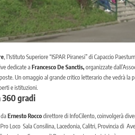
re
, l’Istituto Superiore “ISPAR Piranesi” di Capaccio Paestum
tive dedicate a
Francesco De Sanctis,
organizzate dall’Asso
oste. Un omaggio al grande critico letterario che vedrà la p
erti e istituzioni.
 360 gradi
o da
Ernesto Rocco
direttore di InfoCilento, coinvolgerà diver
ro Loco Sala Consilina, Lacedonia, Calitri, Provincia di Ave