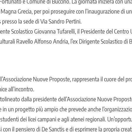
Fortunato e Comune di Buccino. La giornata inizierà con una 
a Magna Grecia, per poi proseguire con l’inaugurazione di u
 presso la sede di Via Sandro Pertini.
gente Scolastico Giovanna Tufarelli, il Presidente del Centro 
lturali Ravello Alfonso Andria, l’ex Dirigente Scolastico di 
ll’Associazione Nuove Proposte, rappresenta il cuore del pr
ice all’incontro.
ottolineato dalla presidente dell’Associazione Nuove Propost
sce in un progetto più ampio che prevede anche l’organizzaz
i studenti dei licei campani e agli atenei regionali. Un’opport
i con il pensiero di De Sanctis e di esprimere la propria creati