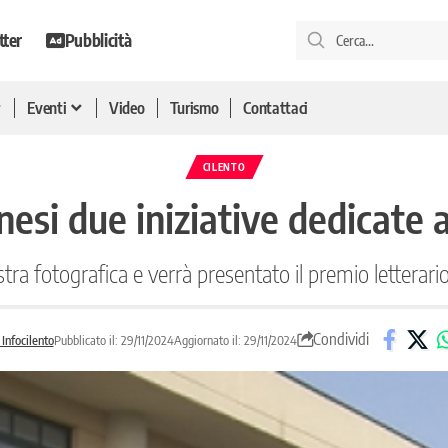
tter
Pubblicità
Eventi
Video
Turismo
Contattaci
CILENTO
anesi due iniziative dedicate
tra fotografica e verrà presentato il premio letterar
Condividi
Infocilento
Pubblicato il: 29/11/2024
Aggiornato il: 29/11/2024