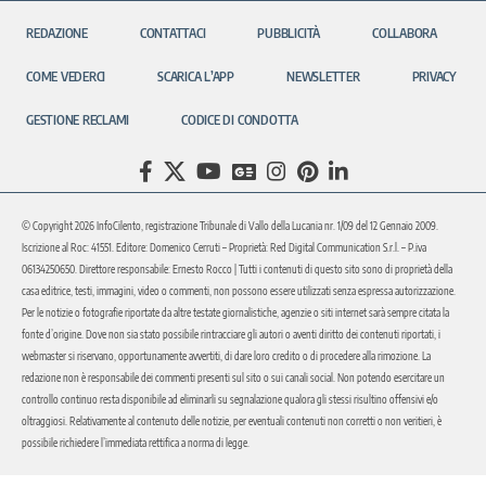
REDAZIONE
CONTATTACI
PUBBLICITÀ
COLLABORA
COME VEDERCI
SCARICA L’APP
NEWSLETTER
PRIVACY
GESTIONE RECLAMI
CODICE DI CONDOTTA
© Copyright 2026 InfoCilento, registrazione Tribunale di Vallo della Lucania nr. 1/09 del 12 Gennaio 2009.
Iscrizione al Roc: 41551. Editore: Domenico Cerruti – Proprietà: Red Digital Communication S.r.l. – P.iva
06134250650. Direttore responsabile: Ernesto Rocco | Tutti i contenuti di questo sito sono di proprietà della
casa editrice, testi, immagini, video o commenti, non possono essere utilizzati senza espressa autorizzazione.
Per le notizie o fotografie riportate da altre testate giornalistiche, agenzie o siti internet sarà sempre citata la
fonte d’origine. Dove non sia stato possibile rintracciare gli autori o aventi diritto dei contenuti riportati, i
webmaster si riservano, opportunamente avvertiti, di dare loro credito o di procedere alla rimozione. La
redazione non è responsabile dei commenti presenti sul sito o sui canali social. Non potendo esercitare un
controllo continuo resta disponibile ad eliminarli su segnalazione qualora gli stessi risultino offensivi e/o
oltraggiosi. Relativamente al contenuto delle notizie, per eventuali contenuti non corretti o non veritieri, è
possibile richiedere l’immediata rettifica a norma di legge.