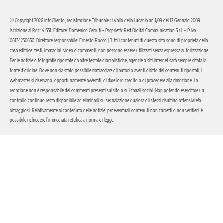
© Copyright 2026 InfoCilento, registrazione Tribunale di Vallo della Lucania nr. 1/09 del 12 Gennaio 2009.
Iscrizione al Roc: 41551. Editore: Domenico Cerruti – Proprietà: Red Digital Communication S.r.l. – P.iva
06134250650. Direttore responsabile: Ernesto Rocco | Tutti i contenuti di questo sito sono di proprietà della
casa editrice, testi, immagini, video o commenti, non possono essere utilizzati senza espressa autorizzazione.
Per le notizie o fotografie riportate da altre testate giornalistiche, agenzie o siti internet sarà sempre citata la
fonte d’origine. Dove non sia stato possibile rintracciare gli autori o aventi diritto dei contenuti riportati, i
webmaster si riservano, opportunamente avvertiti, di dare loro credito o di procedere alla rimozione. La
redazione non è responsabile dei commenti presenti sul sito o sui canali social. Non potendo esercitare un
controllo continuo resta disponibile ad eliminarli su segnalazione qualora gli stessi risultino offensivi e/o
oltraggiosi. Relativamente al contenuto delle notizie, per eventuali contenuti non corretti o non veritieri, è
possibile richiedere l’immediata rettifica a norma di legge.