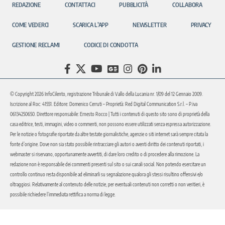
REDAZIONE
CONTATTACI
PUBBLICITÀ
COLLABORA
COME VEDERCI
SCARICA L’APP
NEWSLETTER
PRIVACY
GESTIONE RECLAMI
CODICE DI CONDOTTA
© Copyright 2026 InfoCilento, registrazione Tribunale di Vallo della Lucania nr. 1/09 del 12 Gennaio 2009.
Iscrizione al Roc: 41551. Editore: Domenico Cerruti – Proprietà: Red Digital Communication S.r.l. – P.iva
06134250650. Direttore responsabile: Ernesto Rocco | Tutti i contenuti di questo sito sono di proprietà della
casa editrice, testi, immagini, video o commenti, non possono essere utilizzati senza espressa autorizzazione.
Per le notizie o fotografie riportate da altre testate giornalistiche, agenzie o siti internet sarà sempre citata la
fonte d’origine. Dove non sia stato possibile rintracciare gli autori o aventi diritto dei contenuti riportati, i
webmaster si riservano, opportunamente avvertiti, di dare loro credito o di procedere alla rimozione. La
redazione non è responsabile dei commenti presenti sul sito o sui canali social. Non potendo esercitare un
controllo continuo resta disponibile ad eliminarli su segnalazione qualora gli stessi risultino offensivi e/o
oltraggiosi. Relativamente al contenuto delle notizie, per eventuali contenuti non corretti o non veritieri, è
possibile richiedere l’immediata rettifica a norma di legge.