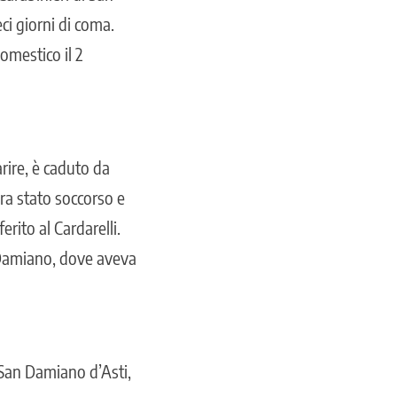
ci giorni di coma.
domestico il 2
rire, è caduto da
era stato soccorso e
rito al Cardarelli.
n Damiano, dove aveva
 San Damiano d’Asti,