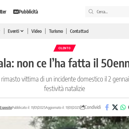
tter
Pubblicità
Eventi
Video
Turismo
Contattaci
CILENTO
la: non ce l’ha fatta il 50enn
a rimasto vittima di un incidente domestico il 2 genna
festività natalizie
Condividi
 Esposito
Pubblicato il: 11/01/2025
Aggiornato il: 11/01/2025