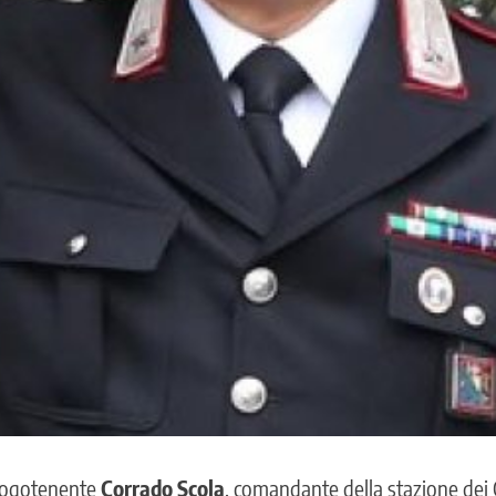
luogotenente
Corrado Scola
, comandante della stazione dei 