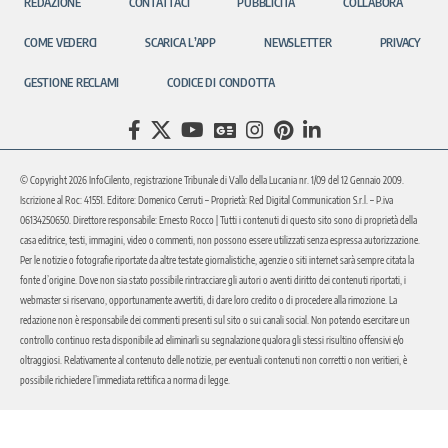
REDAZIONE
CONTATTACI
PUBBLICITÀ
COLLABORA
COME VEDERCI
SCARICA L’APP
NEWSLETTER
PRIVACY
GESTIONE RECLAMI
CODICE DI CONDOTTA
© Copyright 2026 InfoCilento, registrazione Tribunale di Vallo della Lucania nr. 1/09 del 12 Gennaio 2009.
Iscrizione al Roc: 41551. Editore: Domenico Cerruti – Proprietà: Red Digital Communication S.r.l. – P.iva
06134250650. Direttore responsabile: Ernesto Rocco | Tutti i contenuti di questo sito sono di proprietà della
casa editrice, testi, immagini, video o commenti, non possono essere utilizzati senza espressa autorizzazione.
Per le notizie o fotografie riportate da altre testate giornalistiche, agenzie o siti internet sarà sempre citata la
fonte d’origine. Dove non sia stato possibile rintracciare gli autori o aventi diritto dei contenuti riportati, i
webmaster si riservano, opportunamente avvertiti, di dare loro credito o di procedere alla rimozione. La
redazione non è responsabile dei commenti presenti sul sito o sui canali social. Non potendo esercitare un
controllo continuo resta disponibile ad eliminarli su segnalazione qualora gli stessi risultino offensivi e/o
oltraggiosi. Relativamente al contenuto delle notizie, per eventuali contenuti non corretti o non veritieri, è
possibile richiedere l’immediata rettifica a norma di legge.