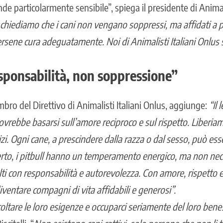
ende particolarmente sensibile”, spiega il presidente di Animali
chiediamo che i cani non vengano soppressi, ma affidati a
sene cura adeguatamente. Noi di Animalisti Italiani Onlus 
sponsabilità, non soppressione”
ro del Direttivo di Animalisti Italiani Onlus, aggiunge:
“Il
bbe basarsi sull’amore reciproco e sul rispetto. Liberiamo i
dizi. Ogni cane, a prescindere dalla razza o dal sesso, può es
rto, i pitbull hanno un temperamento energico, ma non nec
lti con responsabilità e autorevolezza. Con amore, rispetto
ventare compagni di vita affidabili e generosi”.
ltare le loro esigenze e occuparci seriamente del loro benes