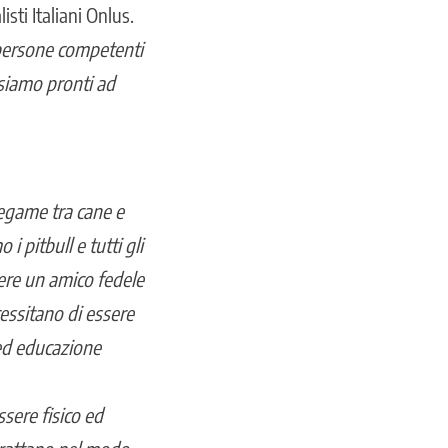
sti Italiani Onlus.
 persone competenti
siamo pronti ad
 legame tra cane e
 pitbull e tutti gli
sere un amico fedele
essitano di essere
 ed educazione
sere fisico ed