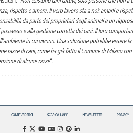
scitelli. “
Non esistono cani cattivi, solo persone che non li
a, rispetto e amore. Il vero lavoro sta a noi: amarli e rispett
nsabilità da parte dei proprietari degli animali e un rigoroso
l possesso e alla gestione corretta dei cani. Il loro compor
ll’ambiente in cui vivono. Una soluzione potrebbe essere l
une razze di cani, come ha già fatto il Comune di Milano con l
enzione di alcune razze
“.
COME VEDERCI
SCARICA L’APP
NEWSLETTER
PRIVACY