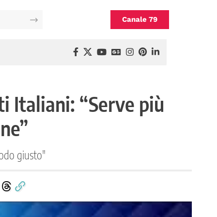
Canale 79
 Italiani: “Serve più
one”
modo giusto"