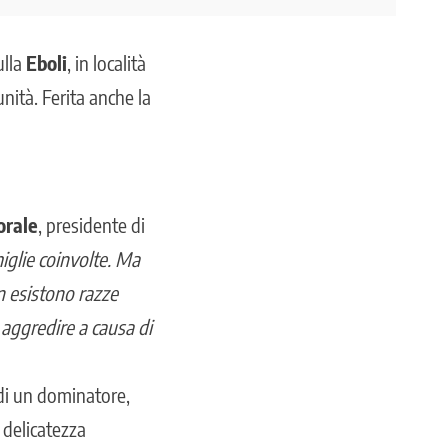
ulla
Eboli
, in località
unità.
Ferita anche la
orale
, presidente di
iglie coinvolte. Ma
on esistono razze
aggredire a causa di
 di un dominatore,
 delicatezza