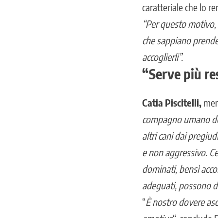
caratteriale che lo r
“Per questo motivo, 
che sappiano prender
accoglierli”.
“Serve più re
Catia Piscitelli,
memb
compagno umano dovre
altri cani dai pregiu
e non aggressivo. Ce
dominati, bensì acco
adeguati, possono di
“
È nostro dovere asco