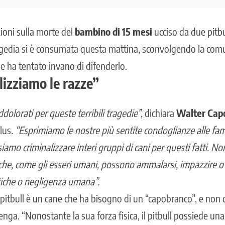
ioni sulla morte del
bambino di 15 mesi
ucciso da due pitb
ragedia si è consumata questa mattina, sconvolgendo la com
he ha tentato invano di difenderlo.
izziamo le razze”
dolorati per queste terribili tragedie”
, dichiara
Walter Cap
nlus
. “Esprimiamo le nostre più sentite condoglianze alle fam
amo criminalizzare interi gruppi di cani per questi fatti. N
che, come gli esseri umani, possono ammalarsi, impazzire o 
tiche o negligenza umana”.
 pitbull è un cane che ha bisogno di un “capobranco”, e non
tenga. “Nonostante la sua forza fisica, il pitbull possiede una