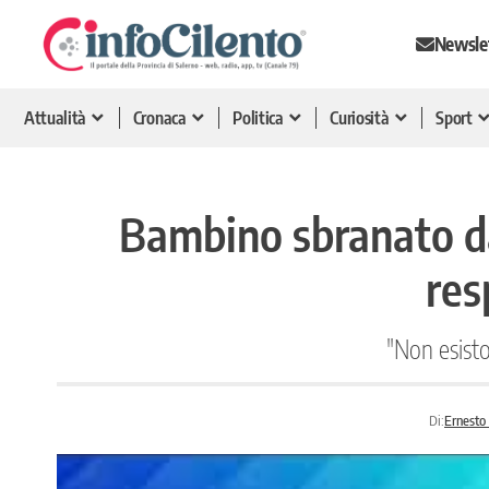
Newsle
Attualità
Cronaca
Politica
Curiosità
Sport
Bambino sbranato da 
res
"Non esisto
Di:
Ernesto