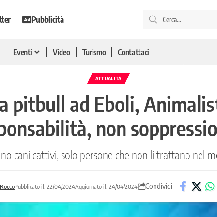
tter
Pubblicità
Eventi
Video
Turismo
Contattaci
ATTUALITÀ
pitbull ad Eboli, Animalisti
ponsabilità, non soppressi
no cani cattivi, solo persone che non li trattano nel 
Condividi
 Rocco
Pubblicato il: 22/04/2024
Aggiornato il: 24/04/2024