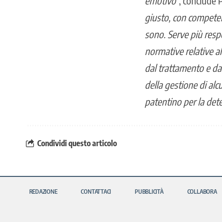
emotivo
“, conclude Pi
giusto, con competenz
sono. Serve più respo
normative relative a
dal trattamento e da
della gestione di alc
patentino per la det
Condividi questo articolo
REDAZIONE
CONTATTACI
PUBBLICITÀ
COLLABORA