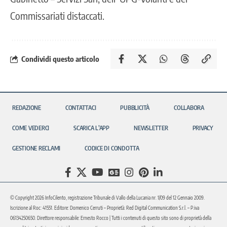
Commissariati distaccati.
Condividi questo articolo
REDAZIONE
CONTATTACI
PUBBLICITÀ
COLLABORA
COME VEDERCI
SCARICA L’APP
NEWSLETTER
PRIVACY
GESTIONE RECLAMI
CODICE DI CONDOTTA
© Copyright 2026 InfoCilento, registrazione Tribunale di Vallo della Lucania nr. 1/09 del 12 Gennaio 2009.
Iscrizione al Roc: 41551. Editore: Domenico Cerruti – Proprietà: Red Digital Communication S.r.l. – P.iva
06134250650. Direttore responsabile: Ernesto Rocco | Tutti i contenuti di questo sito sono di proprietà della