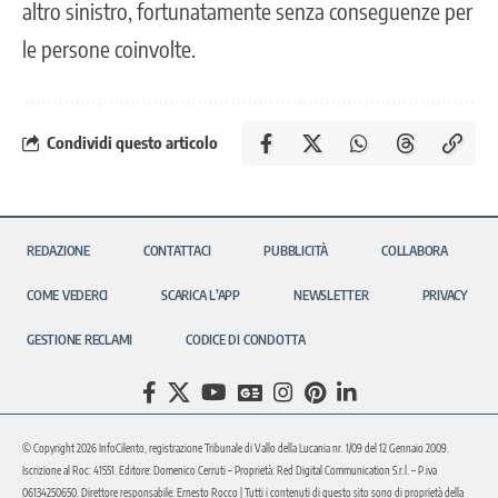
altro sinistro, fortunatamente senza conseguenze per
le persone coinvolte.
Condividi questo articolo
REDAZIONE
CONTATTACI
PUBBLICITÀ
COLLABORA
COME VEDERCI
SCARICA L’APP
NEWSLETTER
PRIVACY
GESTIONE RECLAMI
CODICE DI CONDOTTA
© Copyright 2026 InfoCilento, registrazione Tribunale di Vallo della Lucania nr. 1/09 del 12 Gennaio 2009.
Iscrizione al Roc: 41551. Editore: Domenico Cerruti – Proprietà: Red Digital Communication S.r.l. – P.iva
06134250650. Direttore responsabile: Ernesto Rocco | Tutti i contenuti di questo sito sono di proprietà della