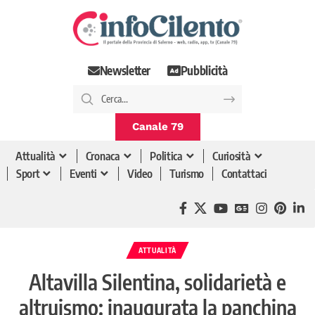
Newsletter
Pubblicità
Canale 79
Attualità
Cronaca
Politica
Curiosità
Sport
Eventi
Video
Turismo
Contattaci
ATTUALITÀ
Altavilla Silentina, solidarietà e
altruismo: inaugurata la panchina