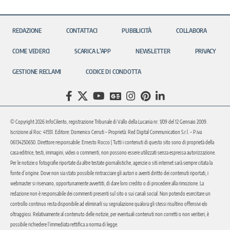
REDAZIONE
CONTATTACI
PUBBLICITÀ
COLLABORA
COME VEDERCI
SCARICA L’APP
NEWSLETTER
PRIVACY
GESTIONE RECLAMI
CODICE DI CONDOTTA
© Copyright 2026 InfoCilento, registrazione Tribunale di Vallo della Lucania nr. 1/09 del 12 Gennaio 2009.
Iscrizione al Roc: 41551. Editore: Domenico Cerruti – Proprietà: Red Digital Communication S.r.l. – P.iva
06134250650. Direttore responsabile: Ernesto Rocco | Tutti i contenuti di questo sito sono di proprietà della
casa editrice, testi, immagini, video o commenti, non possono essere utilizzati senza espressa autorizzazione.
Per le notizie o fotografie riportate da altre testate giornalistiche, agenzie o siti internet sarà sempre citata la
fonte d’origine. Dove non sia stato possibile rintracciare gli autori o aventi diritto dei contenuti riportati, i
webmaster si riservano, opportunamente avvertiti, di dare loro credito o di procedere alla rimozione. La
redazione non è responsabile dei commenti presenti sul sito o sui canali social. Non potendo esercitare un
controllo continuo resta disponibile ad eliminarli su segnalazione qualora gli stessi risultino offensivi e/o
oltraggiosi. Relativamente al contenuto delle notizie, per eventuali contenuti non corretti o non veritieri, è
possibile richiedere l’immediata rettifica a norma di legge.