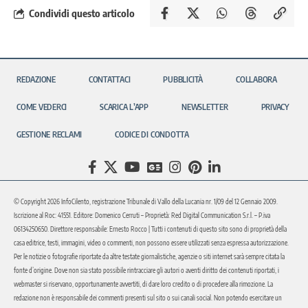
Condividi questo articolo
REDAZIONE
CONTATTACI
PUBBLICITÀ
COLLABORA
COME VEDERCI
SCARICA L’APP
NEWSLETTER
PRIVACY
GESTIONE RECLAMI
CODICE DI CONDOTTA
© Copyright 2026 InfoCilento, registrazione Tribunale di Vallo della Lucania nr. 1/09 del 12 Gennaio 2009.
Iscrizione al Roc: 41551. Editore: Domenico Cerruti – Proprietà: Red Digital Communication S.r.l. – P.iva
06134250650. Direttore responsabile: Ernesto Rocco | Tutti i contenuti di questo sito sono di proprietà della
casa editrice, testi, immagini, video o commenti, non possono essere utilizzati senza espressa autorizzazione.
Per le notizie o fotografie riportate da altre testate giornalistiche, agenzie o siti internet sarà sempre citata la
fonte d’origine. Dove non sia stato possibile rintracciare gli autori o aventi diritto dei contenuti riportati, i
webmaster si riservano, opportunamente avvertiti, di dare loro credito o di procedere alla rimozione. La
redazione non è responsabile dei commenti presenti sul sito o sui canali social. Non potendo esercitare un